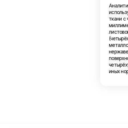
Аналити
использ
ткани с
миллиме
листово
(четырё
металло
нержаве
поверхн
четырёх
иных нор