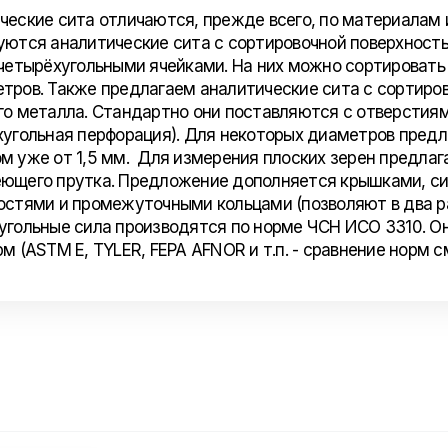
ческие сита отличаются, прежде всего, по материалам 
уются аналитические сита с сортировочной поверхност
 четырёхугольными ячейками. На них можно сортировать
тров. Также предлагаем аналитические сита с сортиро
го металла. Стандартно они поставляются с отверстиям
хугольная перфорация). Для некоторых диаметров пред
м уже от 1,5 мм. Для измерения плоских зерен предлаг
ющего прутка. Предложение дополняется крышками, с
остями и промежуточными кольцами (позволяют в два ра
угольные сила производятся по норме ЧСН ИСО 3310. О
м (ASTM E, TYLER, FEPA AFNOR и т.п. - сравнение норм см