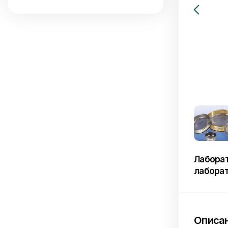
Лаборат
лабора
Описа