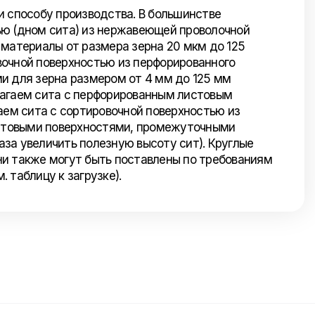
и способу производства. В большинстве
ью (дном сита) из нержавеющей проволочной
 материалы от размера зерна 20 мкм до 125
вочной поверхностью из перфорированного
и для зерна размером от 4 мм до 125 мм
лагаем сита с перфорированным листовым
аем сита с сортировочной поверхностью из
итовыми поверхностями, промежуточными
за увеличить полезную высоту сит). Круглые
ни также могут быть поставлены по требованиям
. таблицу к загрузке).
Отправить нам сообщение
Напишите нам ваше сообщение и мы ответим
Вам в самое ближайшее время!