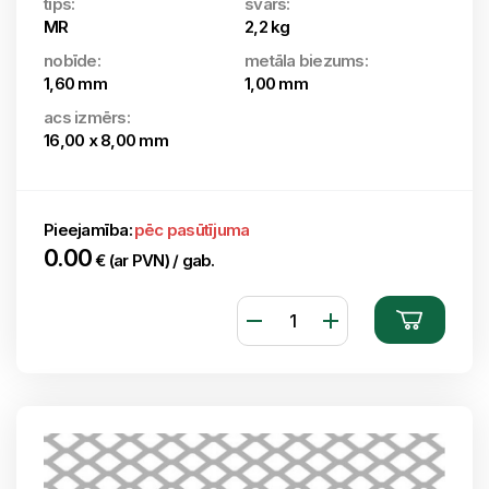
tips:
svars:
MR
2,2 kg
nobīde:
metāla biezums:
1,60 mm
1,00 mm
acs izmērs:
16,00 x 8,00 mm
Pieejamība:
pēc pasūtījuma
0.00
€ (ar PVN) / gab.