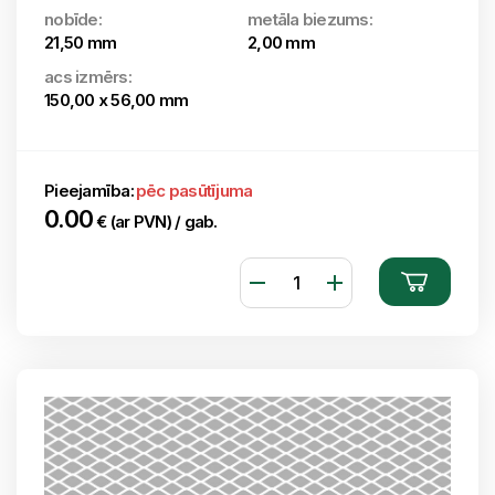
nobīde:
metāla biezums:
21,50 mm
2,00 mm
acs izmērs:
150,00 x 56,00 mm
Pieejamība:
pēc pasūtījuma
0.00
€ (ar PVN) / gab.