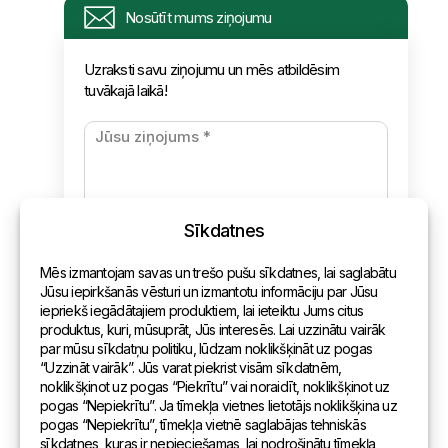
Informācija
Nosūtīt mums ziņojumu
Pieprasījums
Uzraksti savu ziņojumu un mēs atbildēsim
tuvākajā laikā!
Jaunumi
Apmaksa un piegāde
Konfidencialitātes politika
Sīkdatnes
Kontakti
Mēs izmantojam savas un trešo pušu sīkdatnes, lai saglabātu
Vispārēja informācija
Jūsu iepirkšanās vēsturi un izmantotu informāciju par Jūsu
iepriekš iegādātajiem produktiem, lai ieteiktu Jums citus
Pārstāvniecības pasaulē
produktus, kuri, mūsuprāt, Jūs interesēs. Lai uzzinātu vairāk
par mūsu sīkdatņu politiku, lūdzam noklikšķināt uz pogas
Adrese
“Uzzināt vairāk”. Jūs varat piekrist visām sīkdatnēm,
noklikšķinot uz pogas “Piekrītu” vai noraidīt, noklikšķinot uz
pogas “Nepiekrītu”. Ja tīmekļa vietnes lietotājs noklikšķina uz
Andreja Pumpura iela 104B, Daugavpils, Latvija, LV-5404
pogas “Nepiekrītu”, tīmekļa vietnē saglabājas tehniskās
sīkdatnes, kuras ir nepieciešamas, lai nodrošinātu tīmekļa