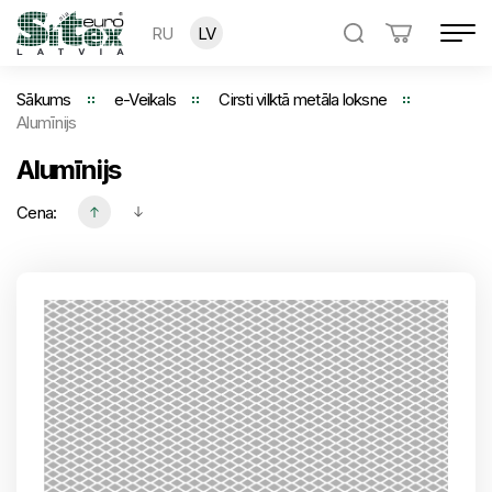
RU
LV
Sākums
e-Veikals
Cirsti vilktā metāla loksne
Alumīnijs
Alumīnijs
Cena: