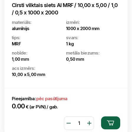
Cirsti vilktais siets Al MRF / 10,00 x 5,00 / 1,0
/ 0,5 x 1000 x 2000
materiāls:
izmēri:
alumīnijs
1000 x 2000 mm
tips:
svars:
MRF
1 kg
nobīde:
metāla biezums:
1,00 mm
0,50 mm
acs izmērs:
10,00 x 5,00 mm
Pieejamība:
pēc pasūtījuma
0.00
€ (ar PVN) / gab.