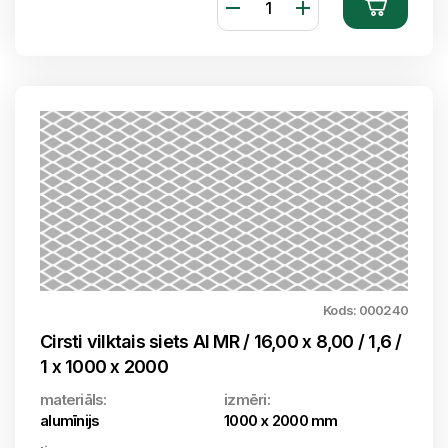
Kods: 000240
Cirsti vilktais siets Al MR / 16,00 x 8,00 / 1,6 /
1 x 1000 x 2000
materiāls:
izmēri:
alumīnijs
1000 x 2000 mm