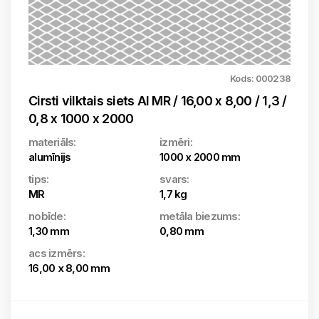
Kods: 000238
Cirsti vilktais siets Al MR / 16,00 x 8,00 / 1,3 /
0,8 x 1000 x 2000
materiāls:
izmēri:
alumīnijs
1000 x 2000 mm
tips:
svars:
MR
1,7 kg
nobīde:
metāla biezums:
1,30 mm
0,80 mm
acs izmērs:
16,00 x 8,00 mm