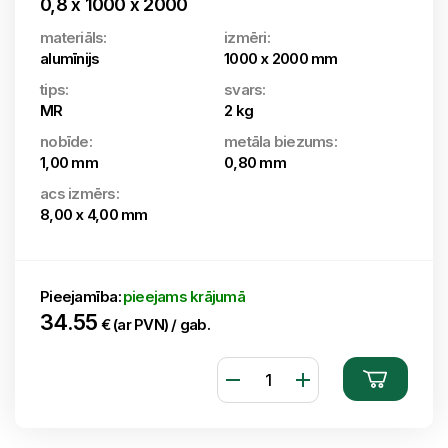
0,8 x 1000 x 2000
materiāls:
izmēri:
alumīnijs
1000 x 2000 mm
tips:
svars:
MR
2 kg
nobīde:
metāla biezums:
1,00 mm
0,80 mm
acs izmērs:
8,00 x 4,00 mm
Pieejamība:
pieejams krājumā
34.55
€ (ar PVN) / gab.