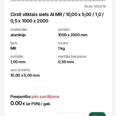
Kods: 000219
Cirsti vilktais siets Al MR / 10,00 x 5,00 / 1,0 /
0,5 x 1000 x 2000
materiāls:
izmēri:
alumīnijs
1000 x 2000 mm
tips:
svars:
MR
1 kg
nobīde:
metāla biezums:
1,00 mm
0,50 mm
acs izmērs:
10,00 x 5,00 mm
Pieejamība:
pēc pasūtījuma
0.00
€ (ar PVN) / gab.