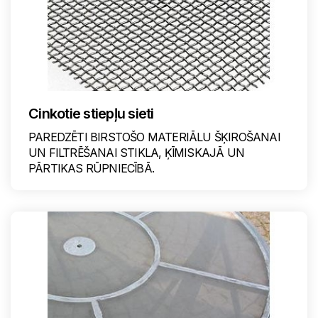
Cinkotie stiepļu sieti
PAREDZĒTI BIRSTOŠO MATERIĀLU ŠĶIROŠANAI
UN FILTRĒŠANAI STIKLA, ĶĪMISKAJĀ UN
PĀRTIKAS RŪPNIECĪBĀ.