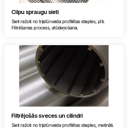
Cilpu spraugu sieti
Sieti ražoti no trijstūrveida profilētas stieples, pīti.
Filtrēšanas process, atūdeņošana.
Filtrējošās sveces un cilindri
Sieti ražoti no trijstūrveida profilētas stieples, metināti.