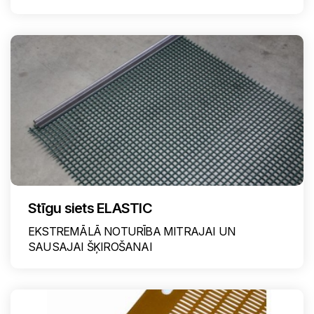
Stīgu siets ELASTIC
EKSTREMĀLĀ NOTURĪBA MITRAJAI UN
SAUSAJAI ŠĶIROŠANAI