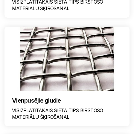
VISIZPLATĪTĀKAIS SIETA TIPS BIRSTOŠO
MATERIĀLU ŠĶIROŠANAI.
Vienpusējie gludie
VISIZPLATĪTĀKAIS SIETA TIPS BIRSTOŠO
MATERIĀLU ŠĶIROŠANAI.