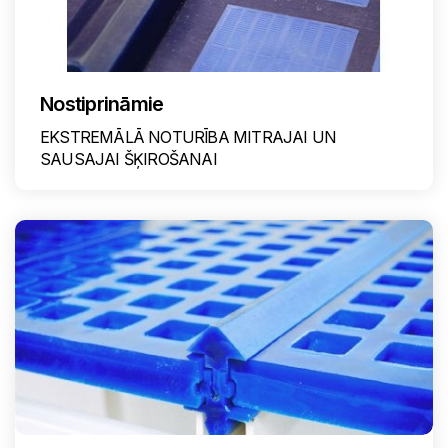
Nostiprināmie
EKSTREMĀLĀ NOTURĪBA MITRAJAI UN
SAUSAJAI ŠĶIROŠANAI