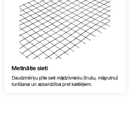
Metinātie sieti
Daudzmērķu pītie sieti mājdzīvnieku (trušu, mājputnu)
turēšanai un aizsardzībai pret kaitēkļiem.