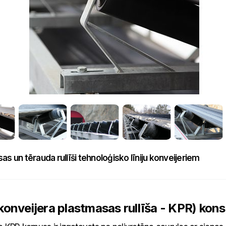
as un tērauda rullīši tehnoloģisko līniju konveijeriem
konveijera plastmasas rullīša - KPR)
kons