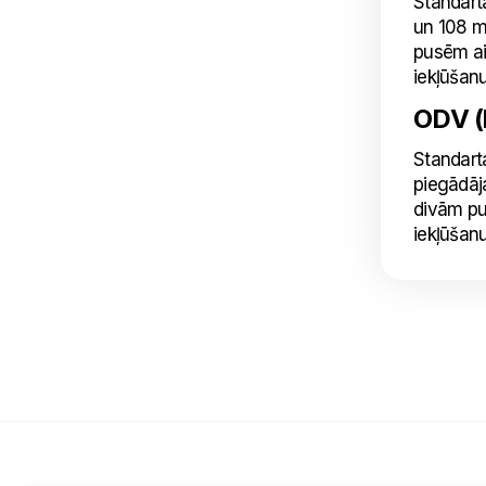
Standart
un 108 m
pusēm ai
iekļūšan
ODV (k
Standart
piegādāj
divām pu
iekļūšan