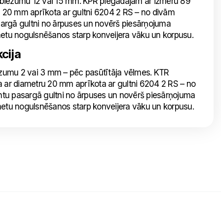
s biezumu 12 vai 15 mm. KPR piegādājam ar izmēru 89
 20 mm aprīkota ar gultni 6204 2 RS – no divām
asargā gultni no ārpuses un novērš piesārņojuma
metu nogulsnēšanos starp konveijera vāku un korpusu.
cija
iezumu 2 vai 3 mm – pēc pasūtītāja vēlmes. KTR
ar diametru 20 mm aprīkota ar gultni 6204 2 RS – no
intu pasargā gultni no ārpuses un novērš piesārņojuma
metu nogulsnēšanos starp konveijera vāku un korpusu.
Nosūtīt mums ziņojumu
Uzraksti savu ziņojumu un mēs atbildēsim
tuvākajā laikā!