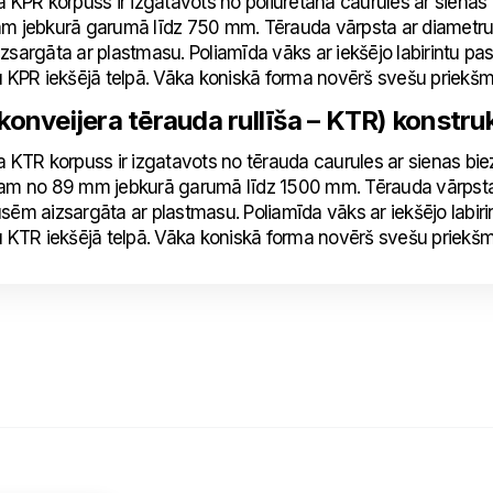
a KPR korpuss ir izgatavots no poliuretāna caurules ar siena
m jebkurā garumā līdz 750 mm. Tērauda vārpsta ar diametru
zsargāta ar plastmasu. Poliamīda vāks ar iekšējo labirintu p
u KPR iekšējā telpā. Vāka koniskā forma novērš svešu priekš
onveijera tērauda rullīša – KTR) konstruk
a KTR korpuss ir izgatavots no tērauda caurules ar sienas b
am no 89 mm jebkurā garumā līdz 1500 mm. Tērauda vārpsta 
sēm aizsargāta ar plastmasu. Poliamīda vāks ar iekšējo labir
u KTR iekšējā telpā. Vāka koniskā forma novērš svešu priekš