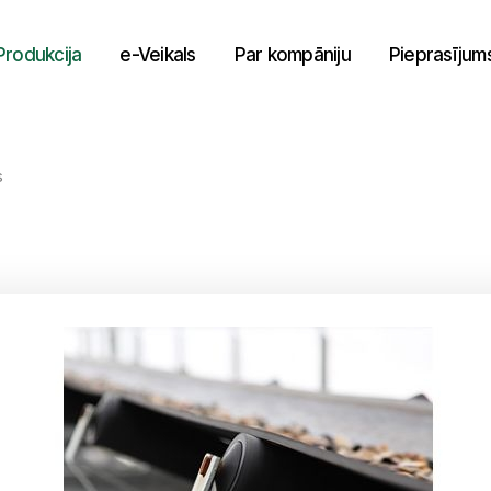
Produkcija
e-Veikals
Par kompāniju
Pieprasījum
s