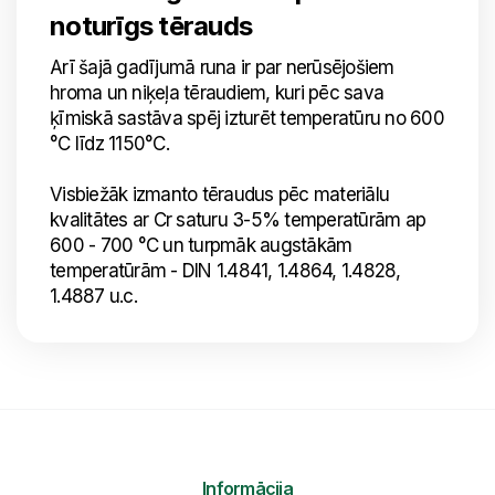
noturīgs tērauds
Arī šajā gadījumā runa ir par nerūsējošiem
hroma un niķeļa tēraudiem, kuri pēc sava
ķīmiskā sastāva spēj izturēt temperatūru no 600
°C līdz 1150°C.
Visbiežāk izmanto tēraudus pēc materiālu
kvalitātes ar Cr saturu 3-5% temperatūrām ap
600 - 700 °C un turpmāk augstākām
temperatūrām - DIN 1.4841, 1.4864, 1.4828,
1.4887 u.c.
Informācija
Nosūtīt mums ziņojumu