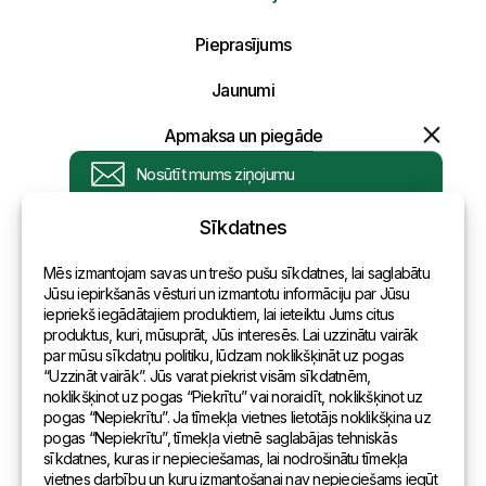
Pieprasījums
Uzraksti savu ziņojumu un mēs atbildēsim
tuvākajā laikā!
Jaunumi
Apmaksa un piegāde
Konfidencialitātes politika
Sīkdatnes
Kontakti
Mēs izmantojam savas un trešo pušu sīkdatnes, lai saglabātu
Vispārēja informācija
Jūsu iepirkšanās vēsturi un izmantotu informāciju par Jūsu
iepriekš iegādātajiem produktiem, lai ieteiktu Jums citus
Pārstāvniecības pasaulē
produktus, kuri, mūsuprāt, Jūs interesēs. Lai uzzinātu vairāk
par mūsu sīkdatņu politiku, lūdzam noklikšķināt uz pogas
Adrese
“Uzzināt vairāk”. Jūs varat piekrist visām sīkdatnēm,
noklikšķinot uz pogas “Piekrītu” vai noraidīt, noklikšķinot uz
pogas “Nepiekrītu”. Ja tīmekļa vietnes lietotājs noklikšķina uz
Andreja Pumpura iela 104B, Daugavpils, Latvija, LV-5404
pogas “Nepiekrītu”, tīmekļa vietnē saglabājas tehniskās
sīkdatnes, kuras ir nepieciešamas, lai nodrošinātu tīmekļa
vietnes darbību un kuru izmantošanai nav nepieciešams iegūt