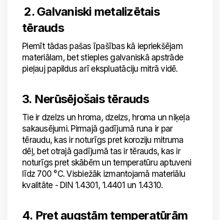
2. Galvaniski metalizētais
tērauds
Piemīt tādas pašas īpašības kā iepriekšējam
materiālam, bet stieples galvaniskā apstrāde
pieļauj papildus arī ekspluatāciju mitrā vidē.
3. Nerūsējošais tērauds
Tie ir dzelzs un hroma, dzelzs, hroma un niķeļa
sakausējumi. Pirmajā gadījumā runa ir par
tēraudu, kas ir noturīgs pret koroziju mitruma
dēļ, bet otrajā gadījumā tas ir tērauds, kas ir
noturīgs pret skābēm un temperatūru aptuveni
līdz 700 °C. Visbiežāk izmantojamā materiālu
kvalitāte - DIN 1.4301, 1.4401 un 1.4310.
4. Pret augstām temperatūrām