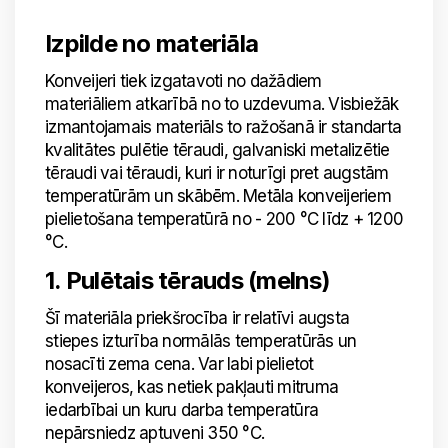
Izpilde no materiāla
Konveijeri tiek izgatavoti no dažādiem
materiāliem atkarībā no to uzdevuma. Visbiežāk
izmantojamais materiāls to ražošanā ir standarta
kvalitātes pulētie tēraudi, galvaniski metalizētie
tēraudi vai tēraudi, kuri ir noturīgi pret augstām
temperatūrām un skābēm. Metāla konveijeriem
pielietošana temperatūrā no - 200 °C līdz + 1200
°C.
1. Pulētais tērauds (melns)
Šī materiāla priekšrocība ir relatīvi augsta
stiepes izturība normālās temperatūrās un
nosacīti zema cena. Var labi pielietot
konveijeros, kas netiek pakļauti mitruma
iedarbībai un kuru darba temperatūra
nepārsniedz aptuveni 350 °C.