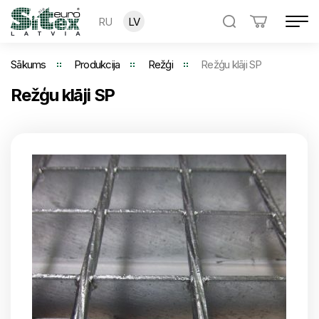
RU
LV
Sākums
Produkcija
Režģi
Režģu klāji SP
Režģu klāji SP