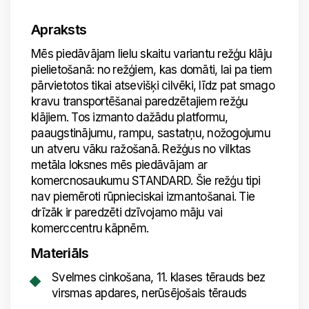
Apraksts
Mēs piedāvājam lielu skaitu variantu režģu klāju
pielietošanā: no režģiem, kas domāti, lai pa tiem
pārvietotos tikai atsevišķi cilvēki, līdz pat smago
kravu transportēšanai paredzētajiem režģu
klājiem. Tos izmanto dažādu platformu,
paaugstinājumu, rampu, sastatņu, nožogojumu
un atveru vāku ražošanā. Režģus no vilktas
metāla loksnes mēs piedāvājam ar
komercnosaukumu STANDARD. Šie režģu tipi
nav piemēroti rūpnieciskai izmantošanai. Tie
drīzāk ir paredzēti dzīvojamo māju vai
komerccentru kāpnēm.
Materiāls
Svelmes cinkošana, 11. klases tērauds bez
virsmas apdares, nerūsējošais tērauds