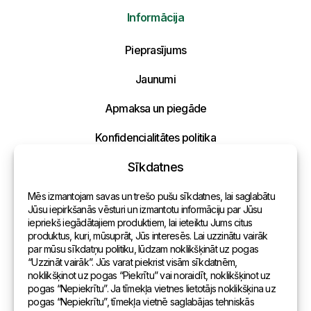
Informācija
Nosūtīt mums ziņojumu
Pieprasījums
Uzraksti savu ziņojumu un mēs atbildēsim
Jaunumi
tuvākajā laikā!
Apmaksa un piegāde
Konfidencialitātes politika
Sīkdatnes
Kontakti
Mēs izmantojam savas un trešo pušu sīkdatnes, lai saglabātu
Vispārēja informācija
Jūsu iepirkšanās vēsturi un izmantotu informāciju par Jūsu
iepriekš iegādātajiem produktiem, lai ieteiktu Jums citus
Pārstāvniecības pasaulē
produktus, kuri, mūsuprāt, Jūs interesēs. Lai uzzinātu vairāk
par mūsu sīkdatņu politiku, lūdzam noklikšķināt uz pogas
Adrese
“Uzzināt vairāk”. Jūs varat piekrist visām sīkdatnēm,
noklikšķinot uz pogas “Piekrītu” vai noraidīt, noklikšķinot uz
pogas “Nepiekrītu”. Ja tīmekļa vietnes lietotājs noklikšķina uz
Andreja Pumpura iela 104B, Daugavpils, Latvija, LV-5404
pogas “Nepiekrītu”, tīmekļa vietnē saglabājas tehniskās