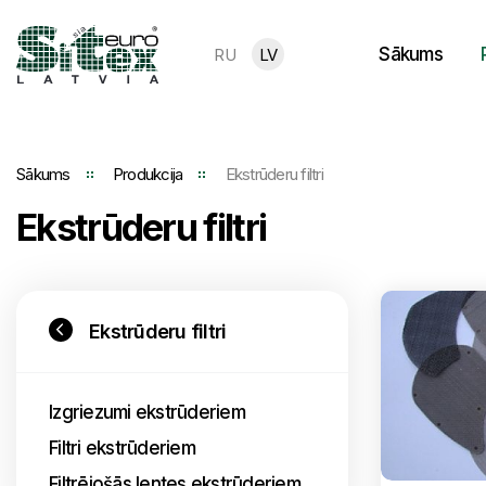
Sākums
RU
LV
Sākums
Produkcija
Ekstrūderu filtri
Ekstrūderu filtri
Ekstrūderu filtri
Izgriezumi ekstrūderiem
Filtri ekstrūderiem
Filtrējošās lentes ekstrūderiem