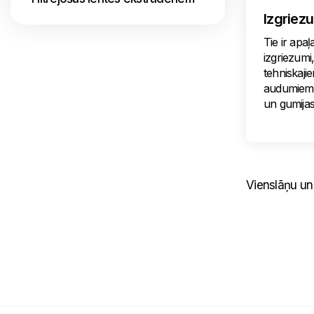
Izgriez
Tie ir apaļ
izgriezumi
tehniskajie
audumiem 
un gumijas
Vienslāņu un 