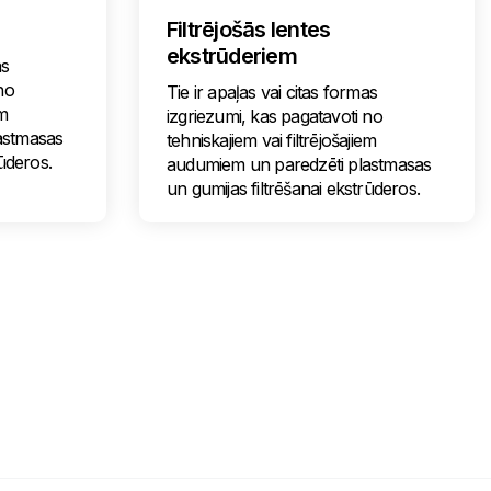
Filtrējošās lentes
ekstrūderiem
as
no
Tie ir apaļas vai citas formas
em
izgriezumi, kas pagatavoti no
astmasas
tehniskajiem vai filtrējošajiem
rūderos.
audumiem un paredzēti plastmasas
un gumijas filtrēšanai ekstrūderos.
Nosūtīt mums ziņojumu