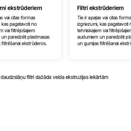
umi ekstrūderiem
Filtri ekstrūderiem
as vai citas formas
Tie ir apaļas vai citas form
, kas pagatavoti no
izgriezumi, kas pagatavoti 
m vai filtrējošajiem
tehniskajiem vai filtrējošaji
un paredzēti plastmasas
audumiem un paredzēti pl
 filtrēšanai ekstrūderos.
un gumijas filtrēšanai ekst
daudzslāņu filtri dažāda veida ekstruzijas iekārtām