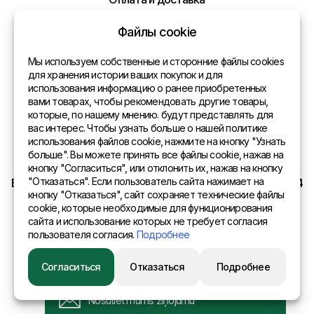
Политика конфиденциальности
Файлы cookie
Контакты
Мы используем собственные и сторонние файлы cookies
для хранения истории ваших покупок и для
использования информацию о ранее приобретенных
Общая информация
вами товарах, чтобы рекомендовать другие товары,
которые, по нашему мнению. будут представлять для
Представительства в мире
вас интерес. Чтобы узнать больше о нашей политике
использования файлов cookie, нажмите на кнопку "Узнать
Адрес
больше". Вы можете принять все файлы cookie, нажав на
кнопку "Согласиться", или отклонить их, нажав на кнопку
"Отказаться". Если пользователь сайта нажимает на
EURO SITEX Latvia Daugavpils A.Pumpura iela 104b LV 5404
кнопку "Отказаться", сайт сохраняет технические файлы
cookie, которые необходимые для функционирования
сайта и использование которых не требует согласия
пользователя согласия.
Подробнее
© 2015 Eurositex Latvija
Согласиться
Отказаться
Подробнее
Разработано в студии Esteriol
Nosūtiet mums ziņojumu