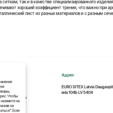
а сеткам, так и в качестве специализированного издел
ечивают хороший коэффициент трения, что важно при ар
аллический лист из разных материалов и с разным сече
Адрес
ранения
нее
рмация
EURO SITEX Latvia Daugavpi
овары,
iela 104b LV 5404
рес. Чтобы
льства в мире
, нажмите на
нажав на
аться". Если