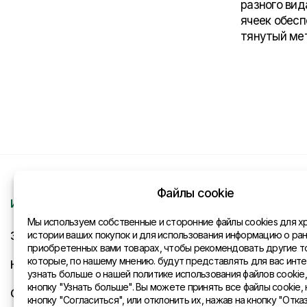
разного вид
ячеек обесп
тянутый мет
Файлы cookie
Информация
Контакты
Мы используем собственные и сторонние файлы cookies для х
Запрос
истории ваших покупок и для использования информацию о ра
Общая инфо
приобретенных вами товарах, чтобы рекомендовать другие т
которые, по нашему мнению. будут представлять для вас инте
Новости
Представите
узнать больше о нашей политике использования файлов cookie
кнопку "Узнать больше". Вы можете принять все файлы cookie, 
Оплата и доставка
кнопку "Согласиться", или отклонить их, нажав на кнопку "Отказ