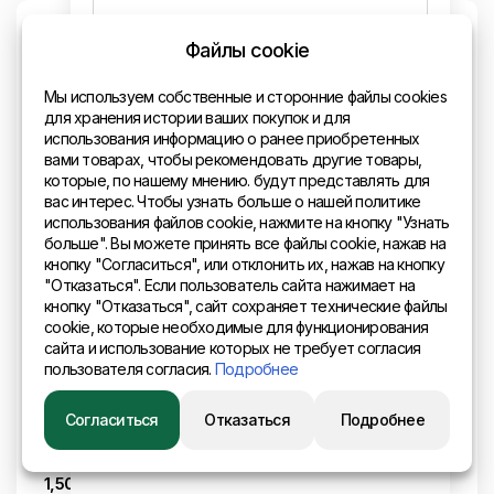
Файлы cookie
Мы используем собственные и сторонние файлы cookies
для хранения истории ваших покупок и для
использования информацию о ранее приобретенных
вами товарах, чтобы рекомендовать другие товары,
которые, по нашему мнению. будут представлять для
вас интерес. Чтобы узнать больше о нашей политике
использования файлов cookie, нажмите на кнопку "Узнать
больше". Вы можете принять все файлы cookie, нажав на
Код: 000056
кнопку "Согласиться", или отклонить их, нажав на кнопку
Перфорированный лист Rv / 6,00 / 9,00 /
"Отказаться". Если пользователь сайта нажимает на
кнопку "Отказаться", сайт сохраняет технические файлы
1,5 x 1000 x 2000
cookie, которые необходимые для функционирования
материал:
размеры:
сайта и использование которых не требует согласия
черный
1000 x 2000 мм
пользователя согласия.
Подробнее
вес:
отметка, шаг, глаз:
Согласиться
Отказаться
Подробнее
14 кг
Rv 6,00 - 9,00 мм
толщина метала:
1,50 мм