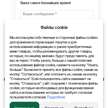
Вам в самое ближайшее время!
Новости
Оплата и доставка
Политика конфиденциальности
Файлы cookie
Контакты
Мы используем собственные и сторонние файлы cookies
для хранения истории ваших покупок и для
использования информацию о ранее приобретенных
Общая информация
вами товарах, чтобы рекомендовать другие товары,
которые, по нашему мнению. будут представлять для
Представительства в мире
вас интерес. Чтобы узнать больше о нашей политике
использования файлов cookie, нажмите на кнопку "Узнать
Адрес
больше". Вы можете принять все файлы cookie, нажав на
кнопку "Согласиться", или отклонить их, нажав на кнопку
"Отказаться". Если пользователь сайта нажимает на
EURO SITEX Latvia Daugavpils A.Pumpura iela 104b LV 5404
кнопку "Отказаться", сайт сохраняет технические файлы
cookie, которые необходимые для функционирования
сайта и использование которых не требует согласия
пользователя согласия.
Подробнее
© 2015 Eurositex Latvija