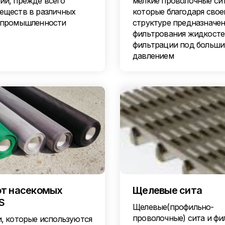
ии, прежде всего
мелкие проволочные сит
еществ в различных
которые благодаря свое
 промышленности
структуре предназначен
фильтрования жидкосте
фильтрации под больш
давлением
от насекомых
Щелевые сита
S
Щелевые(профильно-
проволочные) сита и фи
и, которые используются