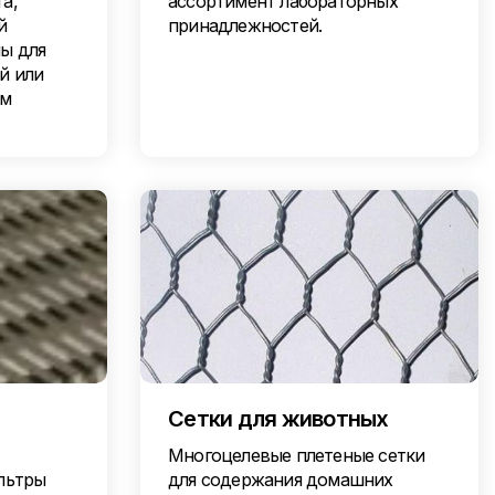
а,
ассортимент лабораторных
й
принадлежностей.
ы для
й или
им
Сетки для животных
Многоцелевые плетеные сетки
льтры
для содержания домашних