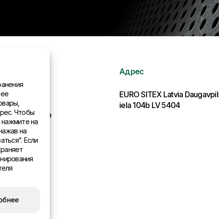
Адрес
ранения
нее
рмация
EURO SITEX Latvia Daugavpi
овары,
iela 104b LV 5404
рес. Чтобы
льства в мире
, нажмите на
нажав на
аться". Если
храняет
онирования
теля
обнее