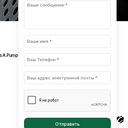
ls A.Pumpura
Разработано в студии Esteriol