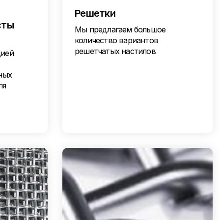
Решетки
сты
Мы предлагаем большое
количество вариантов
решетчатых настилов
цией
ных
ля