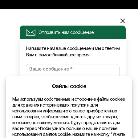
Информация
Отправить нам сообщение
Запрос
Напишите нам ваше сообщение и мы ответим
Вам в самое ближайшее время!
Новости
Оплата и доставка
Политика конфиденциальности
Файлы cookie
Контакты
Мы используем собственные и сторонние файлы cookies
для хранения истории ваших покупок и для
использования информацию о ранее приобретенных
Общая информация
вами товарах, чтобы рекомендовать другие товары,
которые, по нашему мнению. будут представлять для
Представительства в мире
вас интерес. Чтобы узнать больше о нашей политике
использования файлов cookie, нажмите на кнопку "Узнать