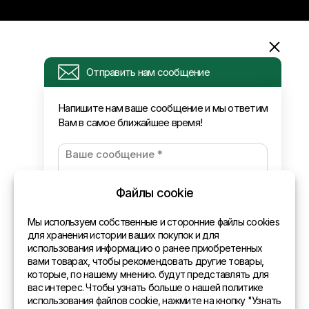
Информация
Отправить нам сообщение
Запрос
Напишите нам ваше сообщение и мы ответим
Вам в самое ближайшее время!
Новости
Оплата и доставка
Политика конфиденциальности
Файлы cookie
Контакты
Мы используем собственные и сторонние файлы cookies
для хранения истории ваших покупок и для
использования информацию о ранее приобретенных
Общая информация
вами товарах, чтобы рекомендовать другие товары,
которые, по нашему мнению. будут представлять для
Представительства в мире
вас интерес. Чтобы узнать больше о нашей политике
использования файлов cookie, нажмите на кнопку "Узнать