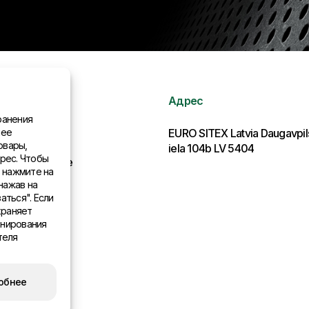
Адрес
ранения
нее
рмация
EURO SITEX Latvia Daugavpi
овары,
iela 104b LV 5404
рес. Чтобы
льства в мире
, нажмите на
нажав на
аться". Если
храняет
онирования
теля
обнее