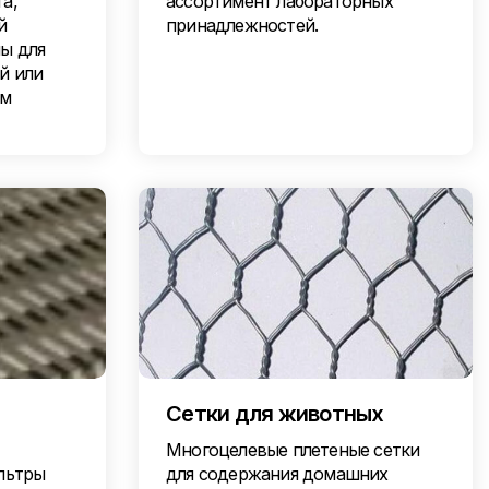
а,
ассортимент лабораторных
й
принадлежностей.
ы для
й или
им
Сетки для животных
Многоцелевые плетеные сетки
льтры
для содержания домашних