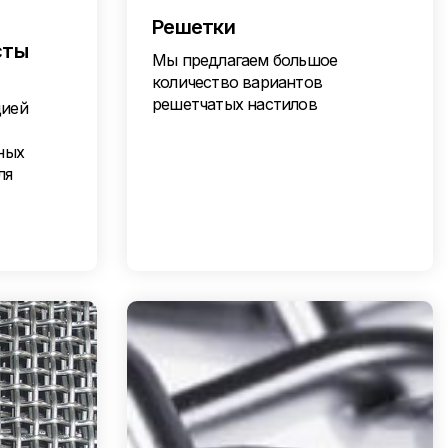
Решетки
сты
Мы предлагаем большое
количество вариантов
решетчатых настилов
цией
ных
ля