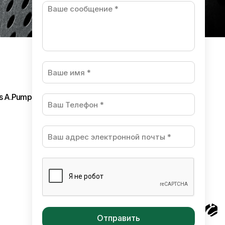
ls A.Pumpura
Разработано в студии Esteriol