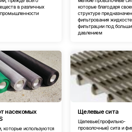
ии, прежде всего
мелкие проволочные сит
еществ в различных
которые благодаря свое
 промышленности
структуре предназначен
фильтрования жидкосте
фильтрации под больш
давлением
от насекомых
Щелевые сита
S
Щелевые(профильно-
проволочные) сита и фи
и, которые используются