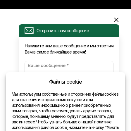
Информация
Отправить нам сообщение
Запрос
Напишите нам ваше сообщение и мы ответим
Вам в самое ближайшее время!
Новости
Оплата и доставка
Политика конфиденциальности
Файлы cookie
Контакты
Мы используем собственные и сторонние файлы cookies
для хранения истории ваших покупок и для
использования информацию о ранее приобретенных
Общая информация
вами товарах, чтобы рекомендовать другие товары,
которые, по нашему мнению. будут представлять для
Представительства в мире
вас интерес. Чтобы узнать больше о нашей политике
использования файлов cookie, нажмите на кнопку "Узнать