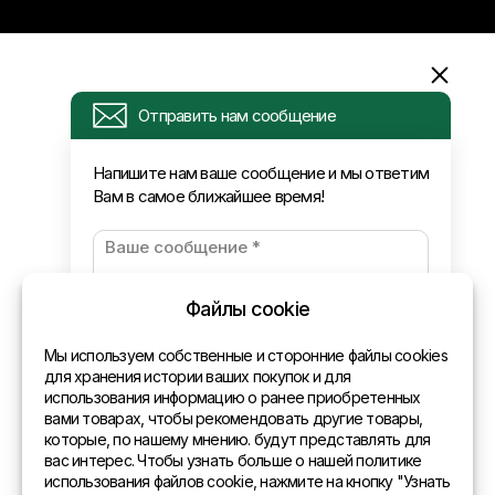
Информация
Отправить нам сообщение
Запрос
Напишите нам ваше сообщение и мы ответим
Вам в самое ближайшее время!
Новости
Оплата и доставка
Политика конфиденциальности
Файлы cookie
Контакты
Мы используем собственные и сторонние файлы cookies
для хранения истории ваших покупок и для
использования информацию о ранее приобретенных
Общая информация
вами товарах, чтобы рекомендовать другие товары,
которые, по нашему мнению. будут представлять для
Представительства в мире
вас интерес. Чтобы узнать больше о нашей политике
использования файлов cookie, нажмите на кнопку "Узнать