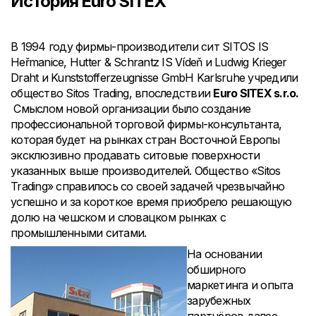
История Euro SITEX
В 1994 году фирмы-производители сит SITOS IS
Heřmanice, Hutter & Schrantz IS Vídeň и Ludwig Krieger
Draht и Kunststofferzeugnisse GmbH Karlsruhe учредили
общество Sitos Trading, впоследствии
Euro SITEX s.r.o.
Смыслом новой организации было создание
профессиональной торговой фирмы-консультанта,
которая будет на рынках стран Восточной Европы
эксклюзивно продавать ситовые поверхности
указанных выше производителей. Общество «Sitos
Trading» справилось со своей задачей чрезвычайно
успешно и за короткое время приобрело решающую
долю на чешском и словацком рынках с
промышленными ситами.
На основании
обширного
маркетинга и опыта
зарубежных