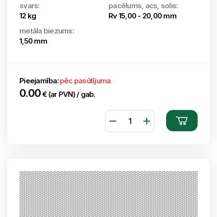
svars:
pacēlums, acs, solis:
12 kg
Rv 15,00 - 20,00 mm
metāla biezums:
1,50 mm
Pieejamība:
pēc pasūtījuma
0.00
€ (ar PVN) / gab.