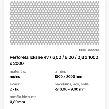
Kods: 000055
Perforētā loksne Rv / 6,00 / 9,00 / 0,8 x 1000
x 2000
materiāls:
izmēri:
melns
1000 x 2000 mm
svars:
pacēlums, acs, solis:
7,7 kg
Rv 6,00 - 9,00 mm
metāla biezums:
0,80 mm