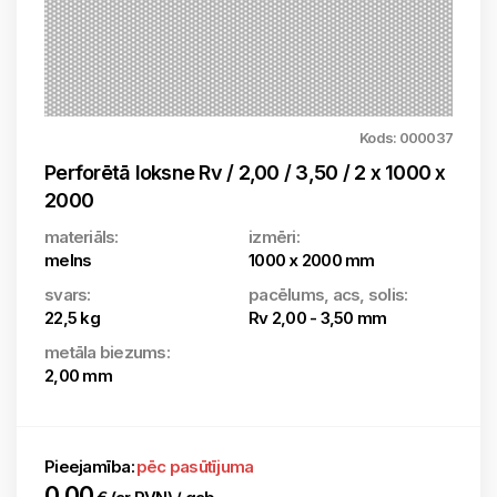
Kods: 000037
Perforētā loksne Rv / 2,00 / 3,50 / 2 x 1000 x
2000
materiāls:
izmēri:
melns
1000 x 2000 mm
svars:
pacēlums, acs, solis:
22,5 kg
Rv 2,00 - 3,50 mm
metāla biezums:
2,00 mm
Pieejamība:
pēc pasūtījuma
0.00