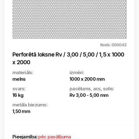
Kods: 000042
Perforētā loksne Rv / 3,00 / 5,00 / 1,5 x 1000
x 2000
materiāls:
izmēri:
melns
1000 x 2000 mm
svars:
pacēlums, acs, solis:
16 kg
Rv 3,00 - 5,00 mm
metāla biezums:
1,50 mm
Pieejamība:
pēc pasūtījuma