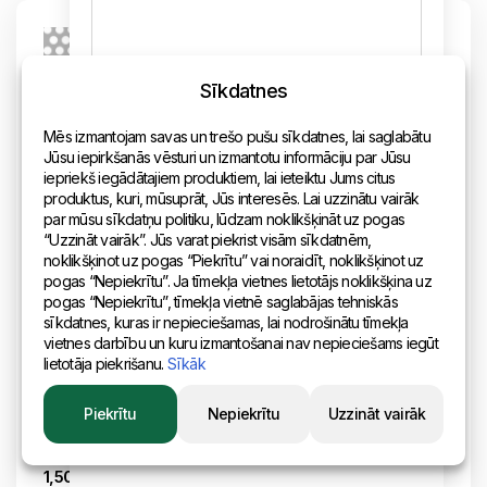
Sīkdatnes
Mēs izmantojam savas un trešo pušu sīkdatnes, lai saglabātu
Jūsu iepirkšanās vēsturi un izmantotu informāciju par Jūsu
iepriekš iegādātajiem produktiem, lai ieteiktu Jums citus
produktus, kuri, mūsuprāt, Jūs interesēs. Lai uzzinātu vairāk
par mūsu sīkdatņu politiku, lūdzam noklikšķināt uz pogas
“Uzzināt vairāk”. Jūs varat piekrist visām sīkdatnēm,
Kods: 000056
noklikšķinot uz pogas “Piekrītu” vai noraidīt, noklikšķinot uz
Perforētā loksne Rv / 6,00 / 9,00 / 1,5 x 1000
pogas “Nepiekrītu”. Ja tīmekļa vietnes lietotājs noklikšķina uz
pogas “Nepiekrītu”, tīmekļa vietnē saglabājas tehniskās
x 2000
sīkdatnes, kuras ir nepieciešamas, lai nodrošinātu tīmekļa
materiāls:
izmēri:
vietnes darbību un kuru izmantošanai nav nepieciešams iegūt
melns
1000 x 2000 mm
lietotāja piekrišanu.
Sīkāk
svars:
pacēlums, acs, solis:
Piekrītu
Nepiekrītu
Uzzināt vairāk
14 kg
Rv 6,00 - 9,00 mm
metāla biezums:
1,50 mm