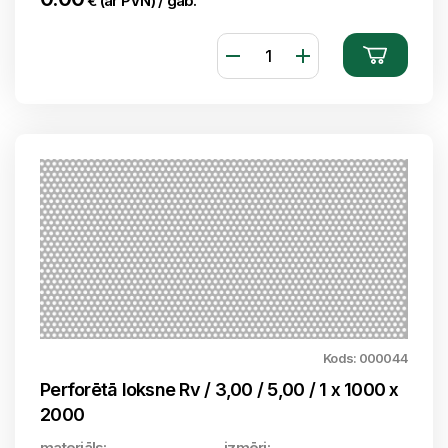
€ (ar PVN) / gab.
Kods: 000044
Perforētā loksne Rv / 3,00 / 5,00 / 1 x 1000 x
2000
materiāls:
izmēri: