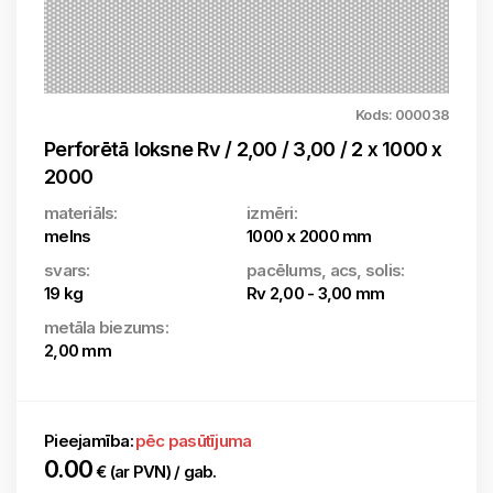
Kods: 000038
Perforētā loksne Rv / 2,00 / 3,00 / 2 x 1000 x
2000
materiāls:
izmēri:
melns
1000 x 2000 mm
svars:
pacēlums, acs, solis:
19 kg
Rv 2,00 - 3,00 mm
metāla biezums:
2,00 mm
Pieejamība:
pēc pasūtījuma
0.00
€ (ar PVN) / gab.