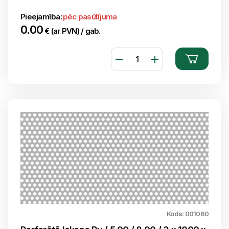
Pieejamība:
pēc pasūtījuma
0.00
€ (ar PVN) / gab.
Kods: 001060