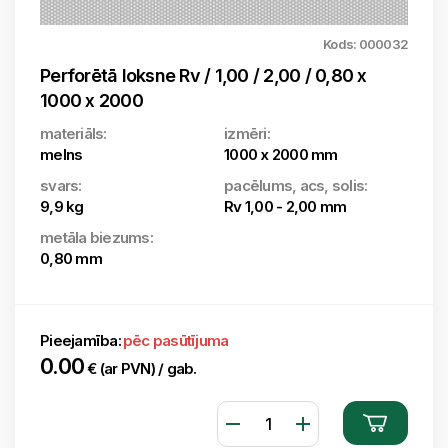
Kods: 000032
Perforētā loksne Rv / 1,00 / 2,00 / 0,80 x
1000 x 2000
materiāls:
izmēri:
melns
1000 x 2000 mm
svars:
pacēlums, acs, solis:
9,9 kg
Rv 1,00 - 2,00 mm
metāla biezums:
0,80 mm
Pieejamība:
pēc pasūtījuma
0.00
€ (ar PVN) / gab.