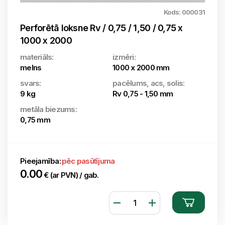
Kods: 000031
Perforētā loksne Rv / 0,75 / 1,50 / 0,75 x
1000 x 2000
materiāls:
izmēri:
melns
1000 x 2000 mm
svars:
pacēlums, acs, solis:
9 kg
Rv 0,75 - 1,50 mm
metāla biezums:
0,75 mm
Pieejamība:
pēc pasūtījuma
0.00
€ (ar PVN) / gab.