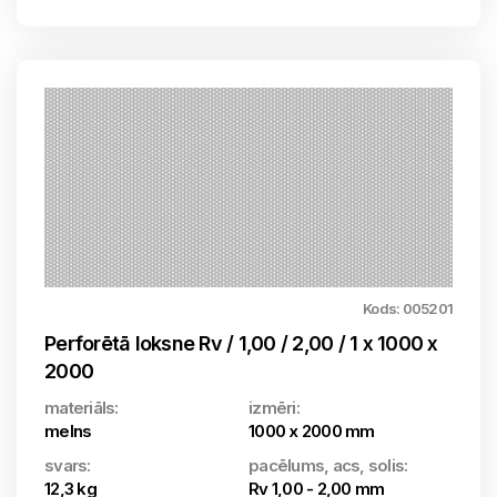
Kods: 005201
Perforētā loksne Rv / 1,00 / 2,00 / 1 x 1000 x
2000
materiāls:
izmēri:
melns
1000 x 2000 mm
svars:
pacēlums, acs, solis:
12,3 kg
Rv 1,00 - 2,00 mm