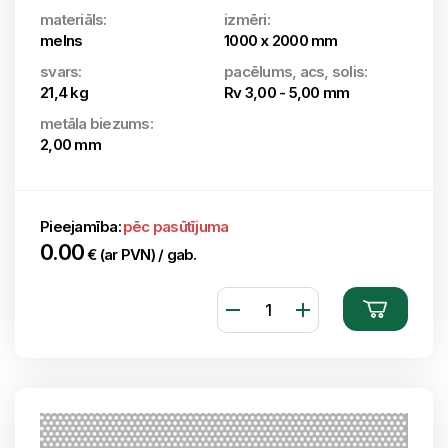
materiāls:
izmēri:
melns
1000 x 2000 mm
svars:
pacēlums, acs, solis:
21,4 kg
Rv 3,00 - 5,00 mm
metāla biezums:
2,00 mm
Pieejamība:
pēc pasūtījuma
0.00
€ (ar PVN) / gab.