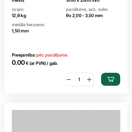
melns
1000 x 2000 mm
svars:
pacēlums, acs, solis:
12,8 kg
Rv 2,00 - 3,50 mm
metāla biezums:
1,50 mm
Pieejamība:
pēc pasūtījuma
0.00
€ (ar PVN) / gab.