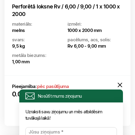
Perforētā loksne Rv / 6,00 / 9,00 / 1 x 1000 x
2000
materiāls:
izmēri:
melns
1000 x 2000 mm
svars:
pacēlums, acs, solis:
9,5 kg
Rv 6,00 - 9,00 mm
metāla biezums:
1,00 mm
Pieejamība:
pēc pasūtījuma
0.00
€ (ar PVN) / gab.
Nosūtīt mums ziņojumu
Uzraksti savu ziņojumu un mēs atbildēsim
tuvākajā laikā!