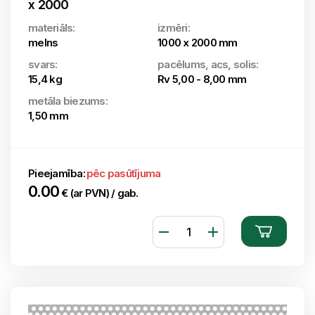
x 2000
materiāls:
izmēri:
melns
1000 x 2000 mm
svars:
pacēlums, acs, solis:
15,4 kg
Rv 5,00 - 8,00 mm
metāla biezums:
1,50 mm
Pieejamība:
pēc pasūtījuma
0.00
€ (ar PVN) / gab.