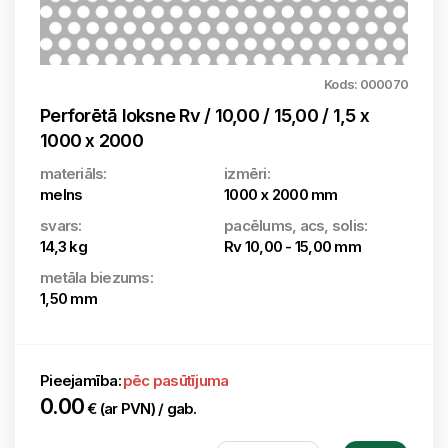
Kods: 000070
Perforētā loksne Rv / 10,00 / 15,00 / 1,5 x
1000 x 2000
materiāls:
izmēri:
melns
1000 x 2000 mm
svars:
pacēlums, acs, solis:
14,3 kg
Rv 10,00 - 15,00 mm
metāla biezums:
1,50 mm
Pieejamība:
pēc pasūtījuma
0.00
€ (ar PVN) / gab.