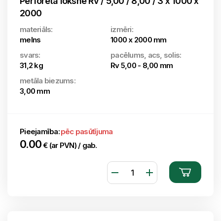
Perforētā loksne Rv / 5,00 / 8,00 / 3 x 1000 x
2000
materiāls:
izmēri:
melns
1000 x 2000 mm
svars:
pacēlums, acs, solis:
31,2 kg
Rv 5,00 - 8,00 mm
metāla biezums:
3,00 mm
Pieejamība:
pēc pasūtījuma
0.00
€ (ar PVN) / gab.