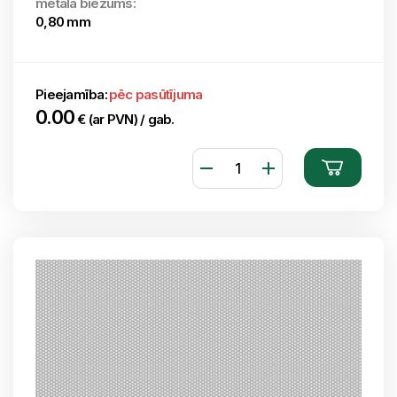
metāla biezums:
0,80 mm
Pieejamība:
pēc pasūtījuma
0.00
€ (ar PVN) / gab.