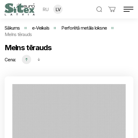
RU
LV
Sākums
e-Veikals
Perforētā metāla loksne
Melns tērauds
Melns tērauds
Cena: