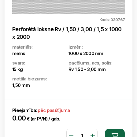
Kods: 030767
Perforētā loksne Rv / 1,50 / 3,00 / 1,5 x 1000
x 2000
materiāls:
izmēri:
melns
1000 x 2000 mm
svars:
pacēlums, acs, solis:
15 kg
Rv 1,50 - 3,00 mm
metāla biezums:
1,50 mm
Pieejamība:
pēc pasūtījuma
0.00
€ (ar PVN) / gab.