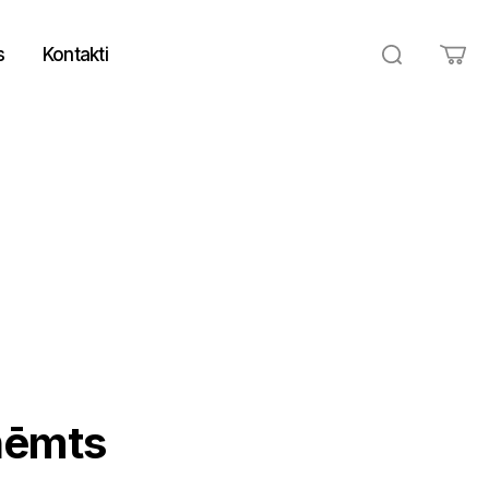
s
Kontakti
ņēmts