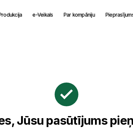
Produkcija
e-Veikals
Par kompāniju
Pieprasījum
ies, Jūsu pasūtījums pie