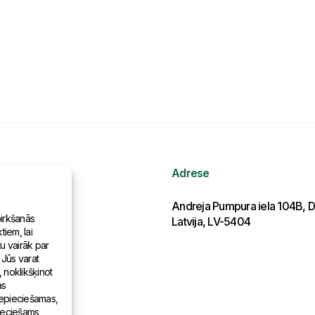
Adrese
ormācija
Andreja Pumpura iela 104B, D
pirkšanās
Latvija, LV-5404
iem, lai
as pasaulē
tu vairāk par
 Jūs varat
, noklikšķinot
as
 nepieciešamas,
pieciešams