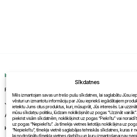
Informācija
Kontakti
Sīkdatnes
Pieprasījums
Vispārēja inf
Mēs izmantojam savas un trešo pušu sīkdatnes, lai saglabātu Jūsu ie
vēsturi un izmantotu informāciju par Jūsu iepriekš iegādātajiem produkt
Jaunumi
Pārstāvniecīb
ieteiktu Jums citus produktus, kuri, mūsuprāt, Jūs interesēs. Lai uzzinā
mūsu sīkdatņu politiku, lūdzam noklikšķināt uz pogas “Uzzināt vairāk”.
Apmaksa un piegāde
piekrist visām sīkdatnēm, noklikšķinot uz pogas “Piekrītu” vai noraidīt
uz pogas “Nepiekrītu”. Ja tīmekļa vietnes lietotājs noklikšķina uz pog
Konfidencialitātes politika
“Nepiekrītu”, tīmekļa vietnē saglabājas tehniskās sīkdatnes, kuras ir
lai nodrošinātu tīmekļa vietnes darbību un kuru izmantošanai nav ne