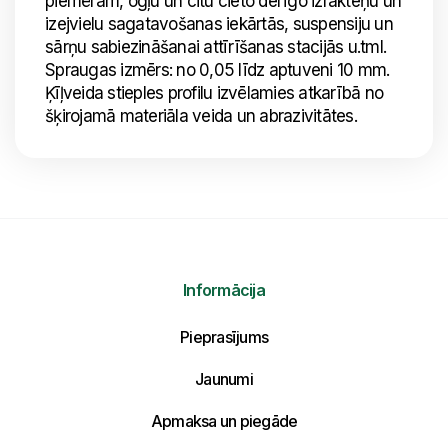
piemēram, ogļu un citu cieto derīgo izrakteņu un
izejvielu sagatavošanas iekārtās, suspensiju un
sārņu sabiezināšanai attīrīšanas stacijās u.tml.
Spraugas izmērs: no 0,05 līdz aptuveni 10 mm.
Ķīļveida stieples profilu izvēlamies atkarībā no
šķirojamā materiāla veida un abrazivitātes.
Informācija
Pieprasījums
Jaunumi
Apmaksa un piegāde