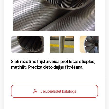
Sieti ražoti no trijstūrveida profilētas stieples,
metināti. Precīza cieto daļiņu filtrēšana.
Lejupielādēt katalogs