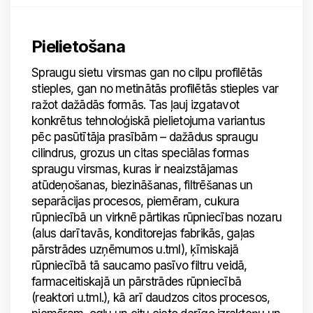
Pielietošana
Spraugu sietu virsmas gan no cilpu profilētās
stieples, gan no metinātās profilētās stieples var
ražot dažādās formās. Tas ļauj izgatavot
konkrētus tehnoloģiskā pielietojuma variantus
pēc pasūtītāja prasībām – dažādus spraugu
cilindrus, grozus un citas speciālas formas
spraugu virsmas, kuras ir neaizstājamas
atūdeņošanas, biezināšanas, filtrēšanas un
separācijas procesos, piemēram, cukura
rūpniecībā un virknē pārtikas rūpniecības nozaru
(alus darītavās, konditorejas fabrikās, gaļas
pārstrādes uzņēmumos u.tml), ķīmiskajā
rūpniecībā tā saucamo pasīvo filtru veidā,
farmaceitiskajā un pārstrādes rūpniecībā
(reaktori u.tml.), kā arī daudzos citos procesos,