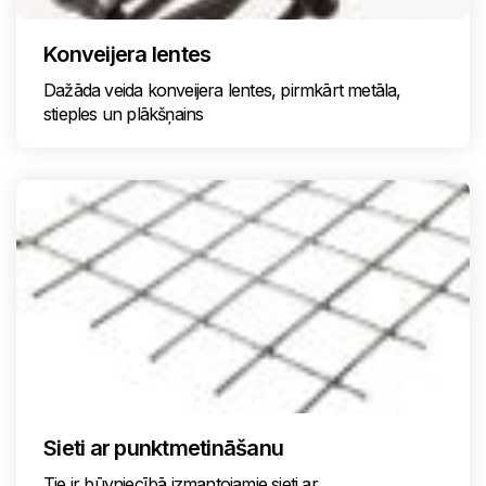
Konveijera lentes
Dažāda veida konveijera lentes, pirmkārt metāla,
stieples un plākšņains
Sieti ar punktmetināšanu
Tie ir būvniecībā izmantojamie sieti ar