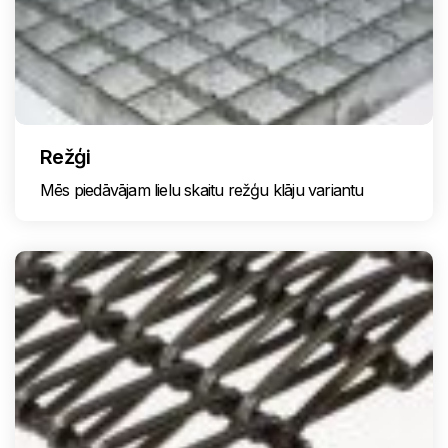
Režģi
Mēs piedāvājam lielu skaitu režģu klāju variantu