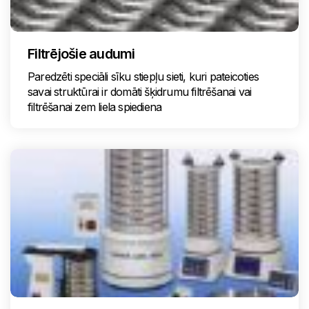
Filtrējošie audumi
Paredzēti speciāli sīku stiepļu sieti, kuri pateicoties
savai struktūrai ir domāti šķidrumu filtrēšanai vai
filtrēšanai zem liela spiediena