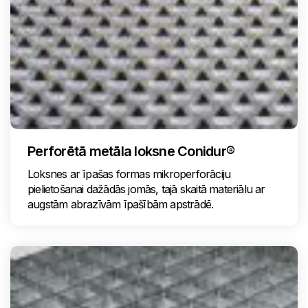
Perforētā metāla loksne Conidur®
Loksnes ar īpašas formas mikroperforāciju
pielietošanai dažādās jomās, tajā skaitā materiālu ar
augstām abrazīvām īpašībām apstrādē.