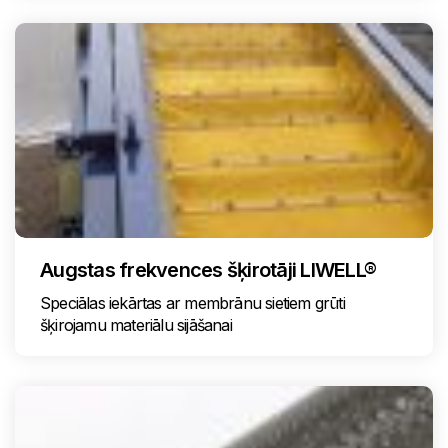
Augstas frekvences šķirotāji LIWELL®
Speciālas iekārtas ar membrānu sietiem grūti
šķirojamu materiālu sijāšanai