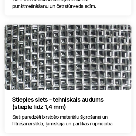
punktmetināšanu un četrstūrveida acīm.
Stieples siets - tehniskais audums
(stieple līdz 1,4 mm)
Sieti paredzēti birstošo materiālu šķirošanai un
filtrēšanai stikla, ķīmiskajā un pārtikas rūpniecībā.