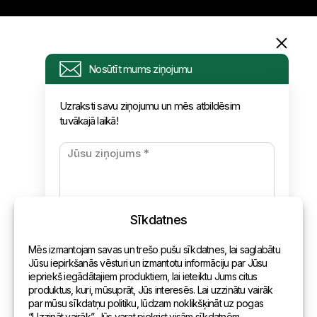
Informācija
Nosūtīt mums ziņojumu
Pieprasījums
Uzraksti savu ziņojumu un mēs atbildēsim
tuvākajā laikā!
Jaunumi
Apmaksa un piegāde
Konfidencialitātes politika
Sīkdatnes
Kontakti
Mēs izmantojam savas un trešo pušu sīkdatnes, lai saglabātu
Vispārēja informācija
Jūsu iepirkšanās vēsturi un izmantotu informāciju par Jūsu
iepriekš iegādātajiem produktiem, lai ieteiktu Jums citus
Pārstāvniecības pasaulē
produktus, kuri, mūsuprāt, Jūs interesēs. Lai uzzinātu vairāk
par mūsu sīkdatņu politiku, lūdzam noklikšķināt uz pogas
Adrese
“Uzzināt vairāk”. Jūs varat piekrist visām sīkdatnēm,