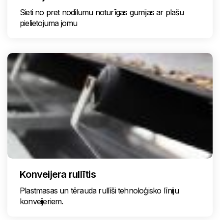
Sieti no pret nodilumu noturīgas gumijas ar plašu
pielietojuma jomu
Konveijera rullītis
Plastmasas un tērauda rullīši tehnoloģisko līniju
konveijeriem.