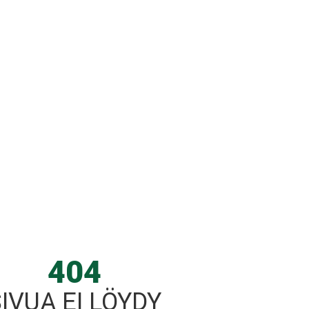
404
IVUA EI LÖYDY