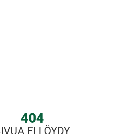
404
IVUA EI LÖYDY