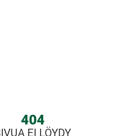
404
IVUA EI LÖYDY