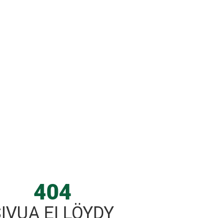
404
IVUA EI LÖYDY