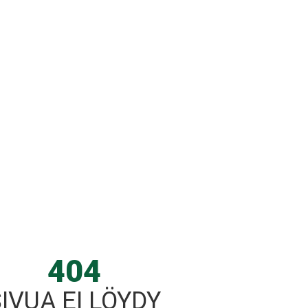
404
IVUA EI LÖYDY